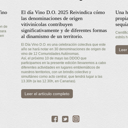
Vino
El día Vino D.O. 2025 Reivindica cómo
Una h
las denominaciones de origen
propia
vitivinícolas contribuyen
sequí
ón de
significativamente y de diferentes formas
para
Científi
al dinamismo de un territorio.
gen
estrés h
El Día Vino D.O. es una celebración colectiva que este
año se hará notar en 30 denominaciones de origen de
Leer 
vino de 12 Comunidades Autónomas.
Así, el próximo 10 de mayo las DDOO que
participamos en la presente edición llevaremos a cabo
diferentes actividades en lugares emblemáticos de
nuestros territorios, con un brindis colectivo y
simultáneo como acto central, que tendrá lugar a las
13.30h (a las 12.30h, en Canarias).
Leer el artículo completo