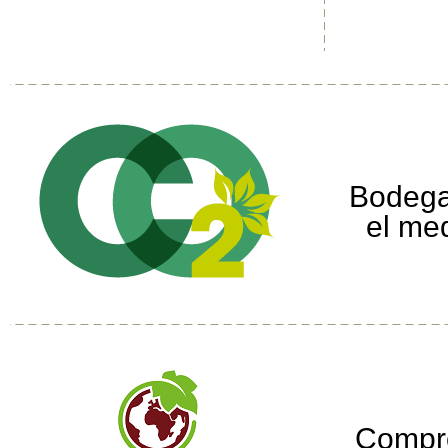
Bodega
el me
Compr