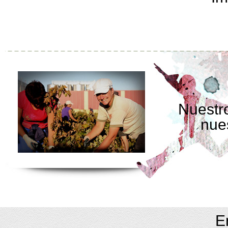
Nuestro
nue
E