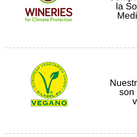
la So
Medi
Nuestr
son 