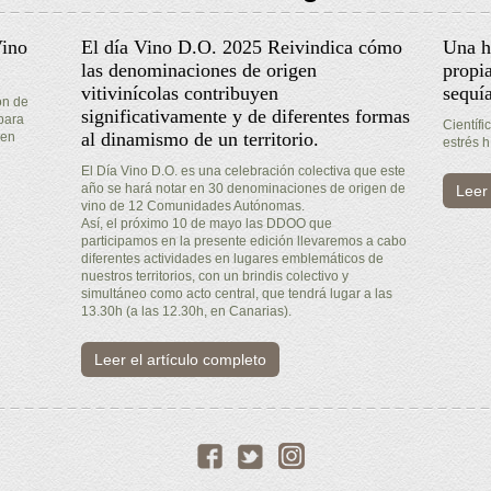
Vino
El día Vino D.O. 2025 Reivindica cómo
Una h
las denominaciones de origen
propia
vitivinícolas contribuyen
sequí
ón de
significativamente y de diferentes formas
para
Científi
al dinamismo de un territorio.
gen
estrés h
El Día Vino D.O. es una celebración colectiva que este
año se hará notar en 30 denominaciones de origen de
Leer 
vino de 12 Comunidades Autónomas.
Así, el próximo 10 de mayo las DDOO que
participamos en la presente edición llevaremos a cabo
diferentes actividades en lugares emblemáticos de
nuestros territorios, con un brindis colectivo y
simultáneo como acto central, que tendrá lugar a las
13.30h (a las 12.30h, en Canarias).
Leer el artículo completo