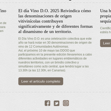
Vino
El día Vino D.O. 2025 Reivindica cómo
Una h
las denominaciones de origen
propia
vitivinícolas contribuyen
sequí
ón de
significativamente y de diferentes formas
para
Científi
al dinamismo de un territorio.
gen
estrés h
El Día Vino D.O. es una celebración colectiva que este
año se hará notar en 30 denominaciones de origen de
Leer 
vino de 12 Comunidades Autónomas.
Así, el próximo 10 de mayo las DDOO que
participamos en la presente edición llevaremos a cabo
diferentes actividades en lugares emblemáticos de
nuestros territorios, con un brindis colectivo y
simultáneo como acto central, que tendrá lugar a las
13.30h (a las 12.30h, en Canarias).
Leer el artículo completo