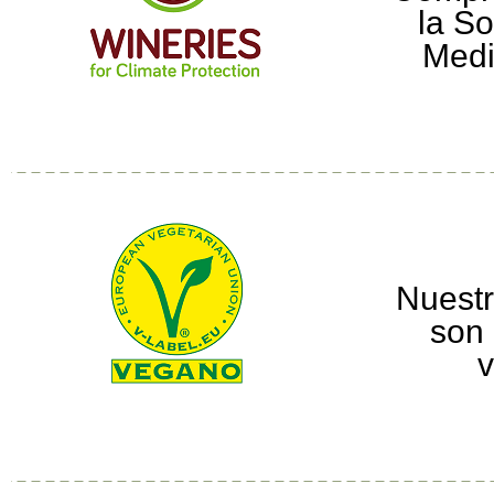
la So
Medi
Nuestr
son 