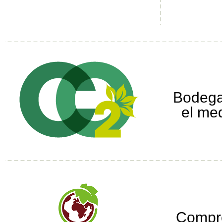
Bodega
el me
Compr