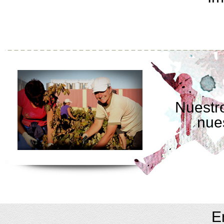
Nuestro
nue
E