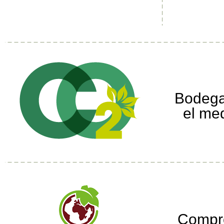
Bodega
el me
Compr