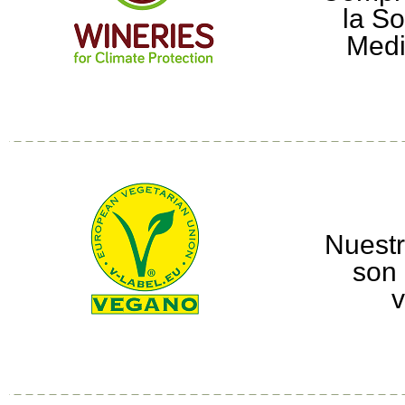
la So
Medi
Nuestr
son 