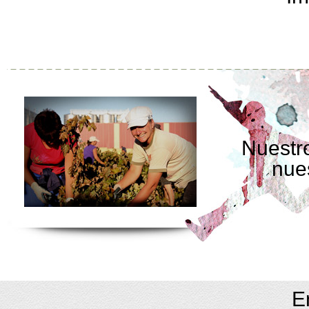
Nuestro
nue
E