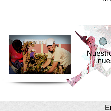
Nuestro
nue
E