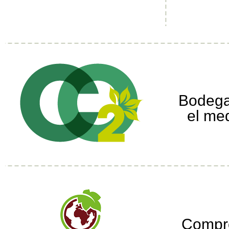
Bodega
el me
Compr