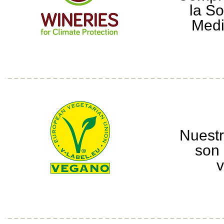
la So
Medi
Nuestr
son 