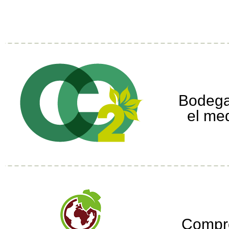
Bodega
el me
Compr