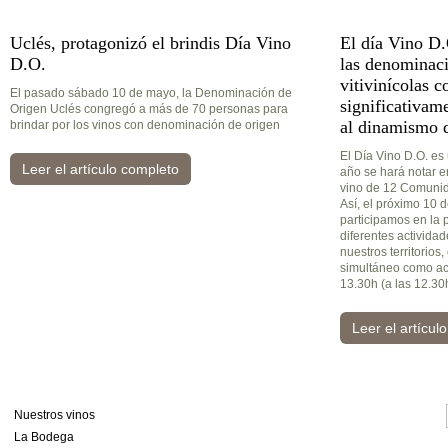
Uclés, protagonizó el brindis Día Vino
El día Vino D
D.O.
las denominaci
vitivinícolas c
El pasado sábado 10 de mayo, la Denominación de
significativam
Origen Uclés congregó a más de 70 personas para
al dinamismo d
brindar por los vinos con denominación de origen
El Día Vino D.O. es
Leer el artículo completo
año se hará notar 
vino de 12 Comuni
Así, el próximo 10
participamos en la 
diferentes activida
nuestros territorios,
simultáneo como act
13.30h (a las 12.30
Leer el artícul
Nuestros vinos
La Bodega