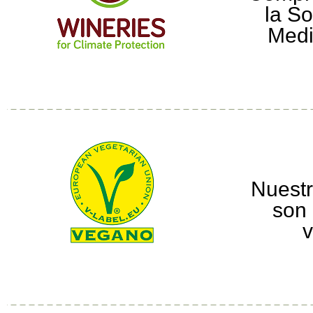
la So
Medi
Nuestr
son 