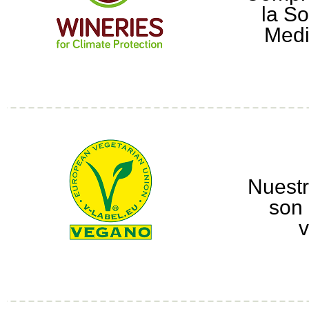
la So
Medi
Nuestr
son 