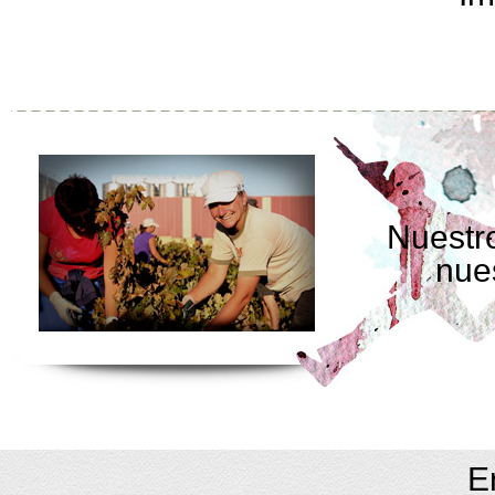
Nuestro
nue
E