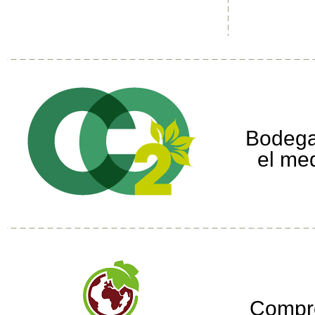
Bodega
el me
Compr