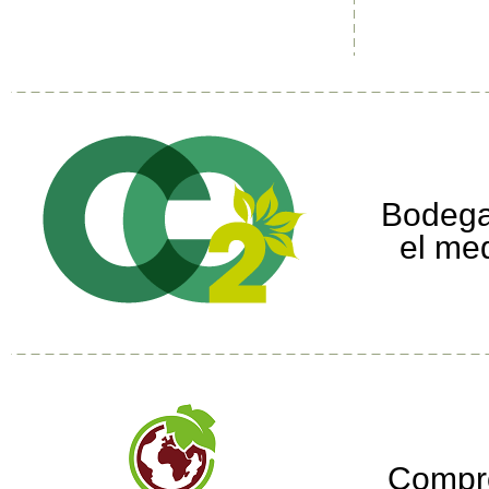
Bodega
el me
Compr