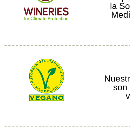
la So
Medi
Nuestr
son 