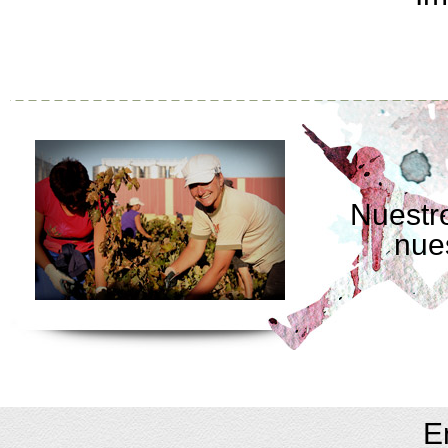
Nuestro
nue
E