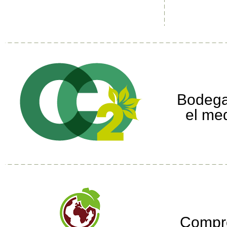
Bodega
el me
Compr