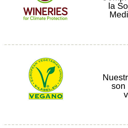
la So
Medi
Nuestr
son 