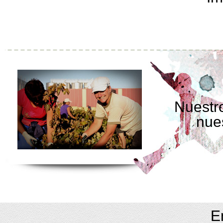
Nuestro
nue
E