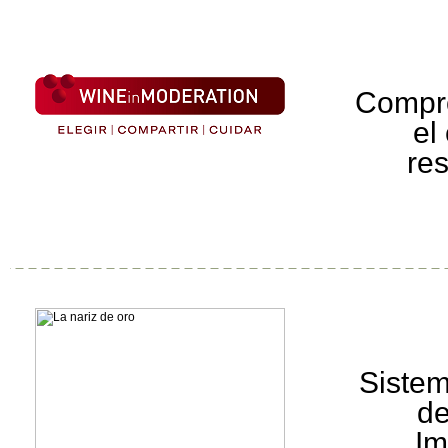
Compr
el
re
Sistem
de
Im