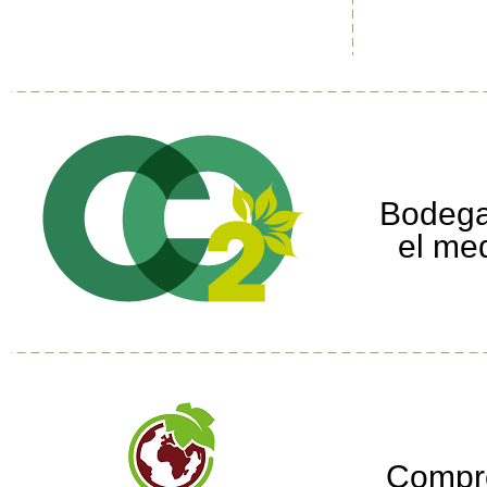
Bodega
el me
Compr