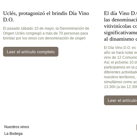
Uclés, protagonizó el brindis Día Vino
El día Vino D
D.O.
las denominaci
vitivinícolas c
El pasado sábado 10 de mayo, la Denominación de
significativam
Origen Uclés congregó a más de 70 personas para
al dinamismo d
brindar por los vinos con denominación de origen
El Día Vino D.O. es
Leer el artículo completo
año se hará notar 
vino de 12 Comuni
Así, el próximo 10
participamos en la 
diferentes activida
nuestros territorios,
simultáneo como act
13.30h (a las 12.30
Leer el artícul
Nuestros vinos
La Bodega