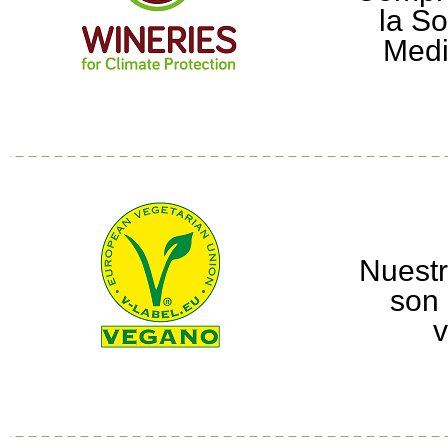
la So
Medi
Nuestr
son 