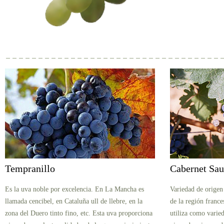
Tempranillo
Cabernet Sa
Es la uva noble por excelencia. En La Mancha es
Variedad de origen 
llamada cencibel, en Cataluña ull de llebre, en la
de la región franc
zona del Duero tinto fino, etc. Esta uva proporciona
utiliza como vari