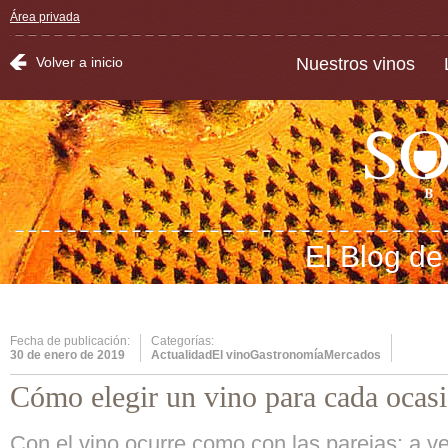
Área privada
Volver a inicio
Nuestros vinos
El Blog d
Fecha de publicación:
Categorías:
30 de enero de 2019
ActualidadEl vinoGastronomíaMercados
Cómo elegir un vino para cada ocas
Con el vino ocurre como con las parejas: a 