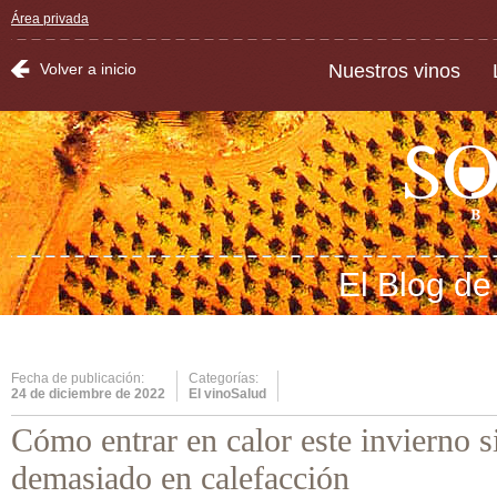
Área privada
Volver a inicio
Nuestros vinos
El Blog d
Fecha de publicación:
Categorías:
24 de diciembre de 2022
El vinoSalud
Cómo entrar en calor este invierno s
demasiado en calefacción