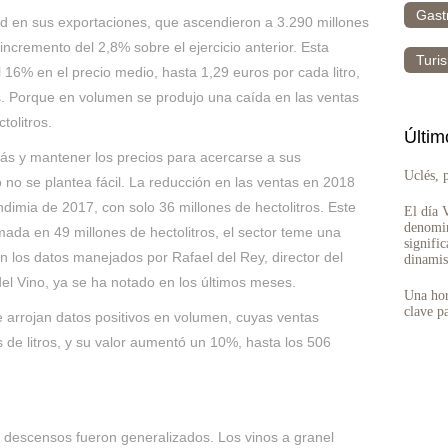
Gast
cord en sus exportaciones, que ascendieron a 3.290 millones
ncremento del 2,8% sobre el ejercicio anterior. Esta
Turi
 16% en el precio medio, hasta 1,29 euros por cada litro,
s. Porque en volumen se produjo una caída en las ventas
tolitros.
Últim
más y mantener los precios para acercarse a sus
Uclés, 
 no se plantea fácil. La reducción en las ventas en 2018
dimia de 2017, con solo 36 millones de hectolitros. Este
El día 
denomin
da en 49 millones de hectolitros, el sector teme una
signifi
n los datos manejados por Rafael del Rey, director del
dinamis
el Vino, ya se ha notado en los últimos meses.
Una hor
clave p
 arrojan datos positivos en volumen, cuyas ventas
s de litros, y su valor aumentó un 10%, hasta los 506
os descensos fueron generalizados. Los vinos a granel