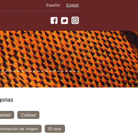
Español
English
orias
alidad
Calidad
minación de origen
El vino