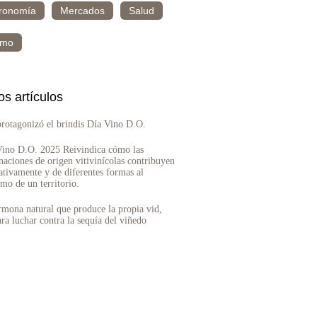
ronomía
Mercados
Salud
smo
os artículos
protagonizó el brindis Día Vino D.O.
Vino D.O. 2025 Reivindica cómo las
aciones de origen vitivinícolas contribuyen
cativamente y de diferentes formas al
mo de un territorio.
mona natural que produce la propia vid,
ara luchar contra la sequía del viñedo