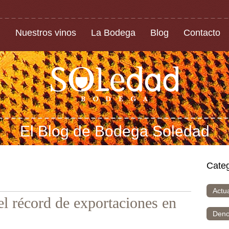
Nuestros vinos
La Bodega
Blog
Contacto
El Blog de Bodega Soledad
Categ
Actu
el récord de exportaciones en
Deno