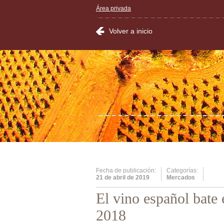
Área privada
Volver a inicio
Fecha de publicación:
Categorías:
21 de abril de 2019
Mercados
El vino español bate 
2018